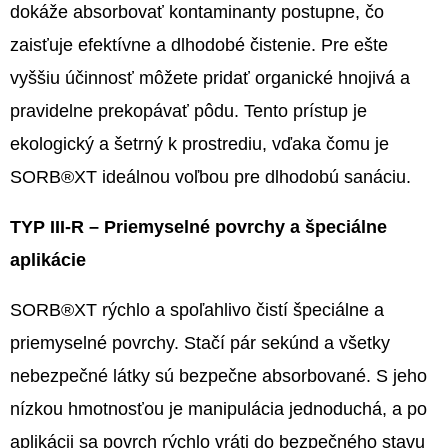
dokáže absorbovať kontaminanty postupne, čo
zaisťuje efektívne a dlhodobé čistenie. Pre ešte
vyššiu účinnosť môžete pridať organické hnojivá a
pravidelne prekopávať pôdu. Tento prístup je
ekologický a šetrný k prostrediu, vďaka čomu je
SORB®XT ideálnou voľbou pre dlhodobú sanáciu.
TYP III-R – Priemyselné povrchy a špeciálne
aplikácie
SORB®XT rýchlo a spoľahlivo čistí špeciálne a
priemyselné povrchy. Stačí pár sekúnd a všetky
nebezpečné látky sú bezpečne absorbované. S jeho
nízkou hmotnosťou je manipulácia jednoduchá, a po
aplikácii sa povrch rýchlo vráti do bezpečného stavu