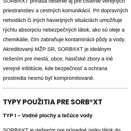
SORB®XT prináša riešenie aj pre čistenie verejných
€35,67
priestranstiev a cestných komunikácií. Pri dopravných
nehodách či iných havarijných situáciách umožňuje
rýchlu absorpciu nebezpečných látok, ako sú oleje a
chemikálie, čím zabraňuje kontaminácii pôdy a vody.
Akreditovaný MŽP SR, SORB®XT je ideálnym
riešením pre mestá, obce, hasičské zbory a iné
verejné inštitúcie, kde bezpečnosť a ochrana
prostredia nesmú byť kompromitované.
TYPY POUŽITIA PRE SORB®XT
TYP I – Vodné plochy a tečúce vody
SORB®XT je riešením pre prípadné úniky látok do