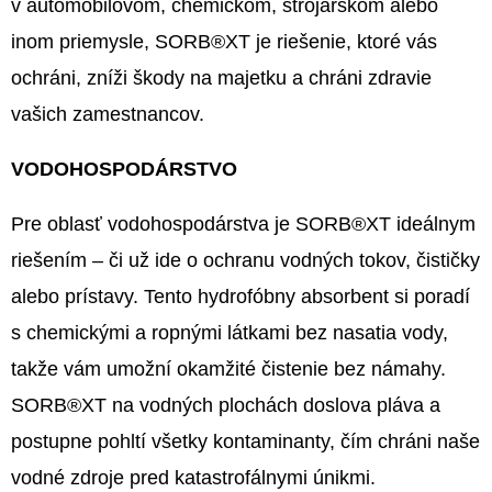
E
v automobilovom, chemickom, strojárskom alebo
T
inom priemysle, SORB®XT je riešenie, ktoré vás
E
ochráni, zníži škody na majetku a chráni zdravie
N
vašich zamestnancov.
Á
VODOHOSPODÁRSTVO
J
S
Pre oblasť vodohospodárstva je SORB®XT ideálnym
Ť
riešením – či už ide o ochranu vodných tokov, čističky
?
alebo prístavy. Tento hydrofóbny absorbent si poradí
s chemickými a ropnými látkami bez nasatia vody,
takže vám umožní okamžité čistenie bez námahy.
SORB®XT na vodných plochách doslova pláva a
HĽADAŤ
postupne pohltí všetky kontaminanty, čím chráni naše
vodné zdroje pred katastrofálnymi únikmi.