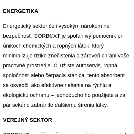
ENERGETIKA
O
D
Energetický sektor čelí vysokým nárokom na
P
O
bezpečnosť. SORB®XT je spoľahlivý pomocník pri
R
únikoch chemických a ropných látok, ktorý
Ú
minimalizuje riziko znečistenia a zároveň chráni vaše
Č
pracovné prostredie. Či už ste autoservis, ropná
A
M
spoločnosť alebo čerpacia stanica, tento absorbent
E
sa osvedčil ako efektívne riešenie na rýchlu a
ekologickú ochranu – jednoducho ho použijete a za
pár sekúnd zabránite ďalšiemu šíreniu látky.
SORB®XT
STAIN
SOLUTION
VEREJNÝ SEKTOR
PRO
ECO
1L