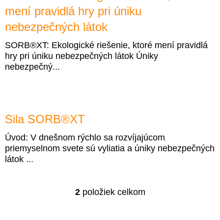
Ý
mení pravidlá hry pri úniku
P
nebezpečných látok
I
SORB®XT: Ekologické riešenie, ktoré mení pravidlá
S
hry pri úniku nebezpečných látok Úniky
nebezpečný...
Č
L
Á
Sila SORB®XT
N
K
Úvod: V dnešnom rýchlo sa rozvíjajúcom
priemyselnom svete sú vyliatia a úniky nebezpečných
O
látok ...
V
2
položiek celkom
O
V