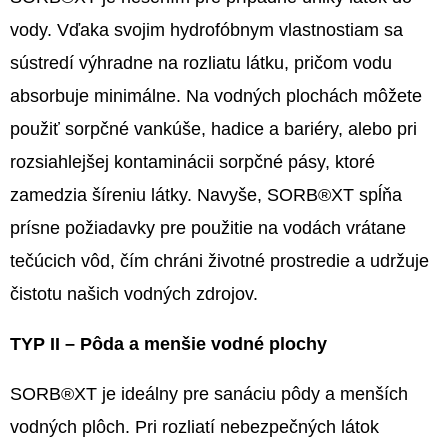
vody. Vďaka svojim hydrofóbnym vlastnostiam sa
sústredí výhradne na rozliatu látku, pričom vodu
absorbuje minimálne. Na vodných plochách môžete
použiť sorpčné vankúše, hadice a bariéry, alebo pri
rozsiahlejšej kontaminácii sorpčné pásy, ktoré
zamedzia šíreniu látky. Navyše, SORB®XT spĺňa
prísne požiadavky pre použitie na vodách vrátane
tečúcich vôd, čím chráni životné prostredie a udržuje
čistotu našich vodných zdrojov.
TYP II – Pôda a menšie vodné plochy
SORB®XT je ideálny pre sanáciu pôdy a menších
vodných plôch. Pri rozliatí nebezpečných látok