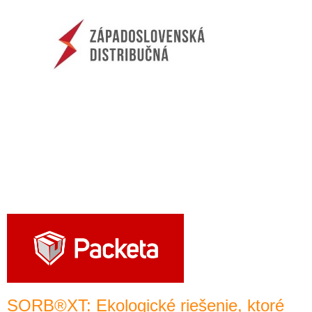
V
SORB®XT: Ekologické riešenie, ktoré