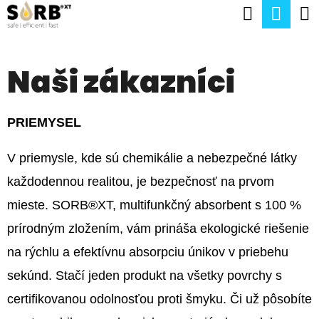
K
Hľadať
Nák
Prejsť
O
na
Späť
Späť
koší
Š
obsah
Naši zákazníci
Í
Č
K
O
PRIEMYSEL
P
O
V priemysle, kde sú chemikálie a nebezpečné látky
T
každodennou realitou, je bezpečnosť na prvom
R
mieste. SORB®XT, multifunkčný absorbent s 100 %
E
prírodným zložením, vám prináša ekologické riešenie
B
na rýchlu a efektívnu absorpciu únikov v priebehu
U
sekúnd. Stačí jeden produkt na všetky povrchy s
J
certifikovanou odolnosťou proti šmyku. Či už pôsobíte