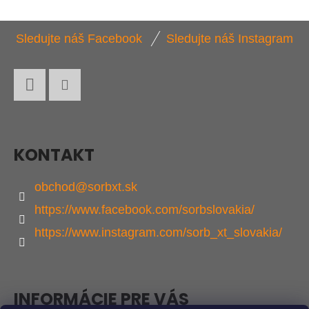
L
Á
Z
D
Sledujte náš Facebook
Sledujte náš Instagram
Á
A
P
C
I
Ä
E
Facebook
Instagram
T
P
I
R
KONTAKT
E
V
K
obchod
@
sorbxt.sk
Y
https://www.facebook.com/sorbslovakia/
V
https://www.instagram.com/sorb_xt_slovakia/
Ý
P
I
S
INFORMÁCIE PRE VÁS