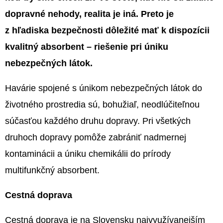
E
dopravné nehody, realita je iná. Preto je
T
z hľadiska bezpečnosti dôležité mať k dispozícii
E
kvalitný absorbent – riešenie pri úniku
N
nebezpečných látok.
Á
J
Havárie spojené s únikom nebezpečných látok do
S
životného prostredia sú, bohužiaľ, neodlúčiteľnou
Ť
súčasťou každého druhu dopravy. Pri všetkých
?
druhoch dopravy pomôže zabrániť nadmernej
kontaminácii a úniku chemikálii do prírody
multifunkčný absorbent.
HĽADAŤ
Cestná doprava
Cestná doprava je na Slovensku najvyužívanejším