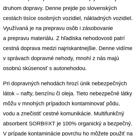
druhom dopravy. Denne prejde po slovenských
O
cestách tisíce osobných vozidiel, nákladných vozidiel.
D
P
Využívaná je na prepravu osôb i zásobovanie
O
a prepravu materiálu. Z hľadiska nehodovosti patrí
R
cestná doprava medzi najriskantnejšie. Denne vidíme
Ú
v správach dopravné nehody, mnohí z nás majú
Č
A
osobnú skúsenosť s autonehodou.
M
E
Pri dopravných nehodách hrozí únik nebezpečných
látok – nafty, benzínu či oleja. Tieto nebezpečné látky
môžu v mnohých prípadoch kontaminovať pôdu,
SORB®XT
STAIN
vodu a znečistiť cestné komunikácie. Multifunkčný
SOLUTION
PRO
absorbent SORB®XT je 100% organický a bezpečný.
ECO
1L
V prípade kontaminácie povrchu ho môžete použiť na