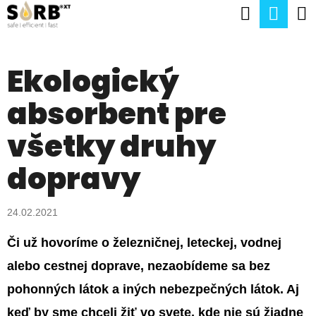
K
Hľadať
Nák
Prejsť
O
na
Späť
Späť
koší
Š
obsah
Ekologický
Í
Č
K
absorbent pre
O
P
všetky druhy
O
dopravy
T
R
24.02.2021
E
Či už hovoríme o železničnej, leteckej, vodnej
B
alebo cestnej doprave, nezaobídeme sa bez
U
pohonných látok a iných nebezpečných látok. Aj
J
keď by sme chceli žiť vo svete, kde nie sú žiadne