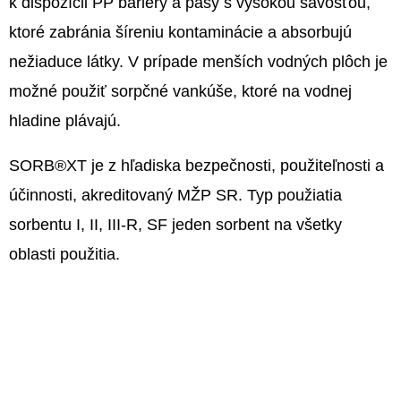
k dispozícii PP bariéry a pásy s vysokou savosťou,
ktoré zabránia šíreniu kontaminácie a absorbujú
nežiaduce látky. V prípade menších vodných plôch je
možné použiť sorpčné vankúše, ktoré na vodnej
hladine plávajú.
SORB®XT je z hľadiska bezpečnosti, použiteľnosti a
účinnosti, akreditovaný MŽP SR. Typ použiatia
sorbentu I, II, III-R, SF jeden sorbent na všetky
oblasti použitia.