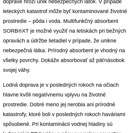
doprave hrozí únik nebezpečných látok. V prípade
leteckých katastrof môže byť kontaminované životné
prostredie – pôda i voda. Multifunkčný absorbent
SORB®XT je možné využiť na letiskách pri bežných
opravách a údržbe lietadiel v prípade, že unikne
nebezpečná látka. Prírodný absorbent je vhodný na
všetky povrchy. Dokáže absorbovať až päťnásobok
svojej váhy.
Lodná doprava je v posledných rokoch na očiach
hlavne kvôli negatívnemu vplyvu na životné
prostredie. Dobré meno jej nerobia ani prírodné
katastrofy, ktoré boli v posledných rokoch haváriami
spôsobené. Pri kontaminácii vodnej hladiny sú