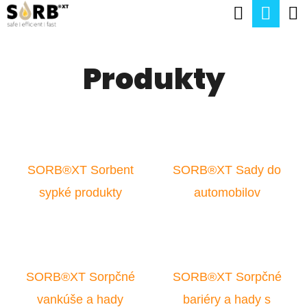
K
Hľadať
Nák
Prejsť
O
na
Späť
Späť
koší
Š
obsah
Produkty
Í
Č
K
O
P
O
T
SORB®XT Sorbent
SORB®XT Sady do
R
sypké produkty
automobilov
E
B
U
SORB®XT Sorpčné
SORB®XT Sorpčné
J
vankúše a hady
bariéry a hady s