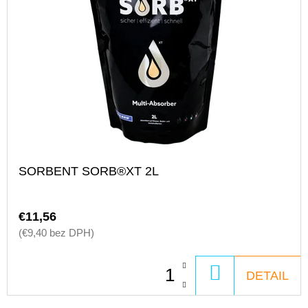
SORBENT SORB®XT 2L
€11,56
(€9,40 bez DPH)
DO
DETAIL
KOŠÍKA