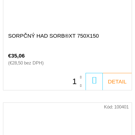
SORPČNÝ HAD SORB®XT 750X150
€35,06
(€28,50 bez DPH)
DO
DETAIL
KOŠÍKA
Kód:
100401