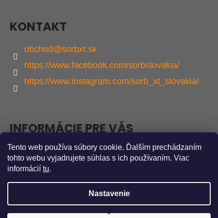
V
T
K
I
Y
KONTAKT
E
V
Ý
obchod
@
sorbxt.sk
P
https://www.facebook.com/sorbslovakia/
I
https://www.instagram.com/sorb_xt_slovakia/
S
U
INFORMÁCIE PRE VÁS
Tento web používa súbory cookie. Ďalším prechádzaním
Obchodné podmienky
tohto webu vyjadrujete súhlas s ich používaním. Viac
Podmienky ochrany osobných údajov
informácií
tu
.
Nastavenie
Vytvoril Shoptet