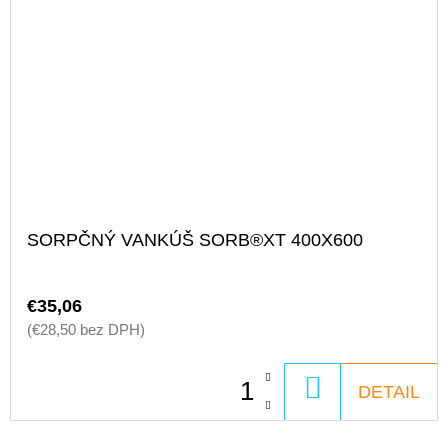
SORPČNÝ VANKÚŠ SORB®XT 400X600
€35,06
(€28,50 bez DPH)
DO
DETAIL
KOŠÍKA