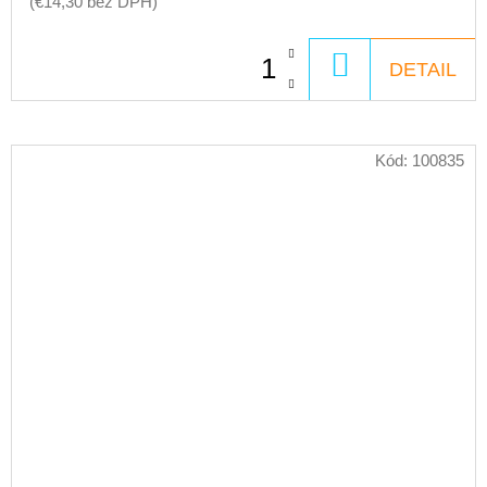
(€14,30 bez DPH)
DO
DETAIL
KOŠÍKA
Kód:
100835