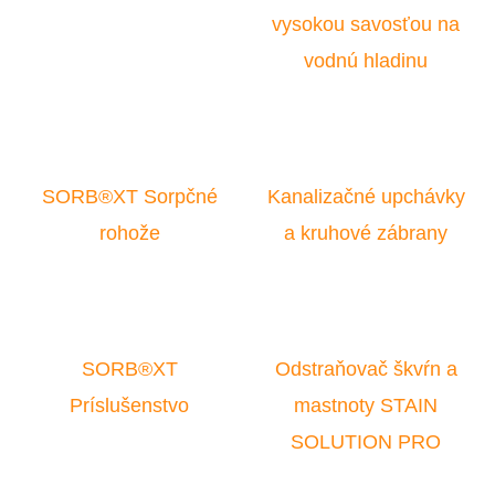
E
vysokou savosťou na
T
vodnú hladinu
E
N
Á
J
SORB®XT Sorpčné
Kanalizačné upchávky
S
rohože
a kruhové zábrany
Ť
?
SORB®XT
Odstraňovač škvŕn a
Príslušenstvo
mastnoty STAIN
HĽADAŤ
SOLUTION PRO