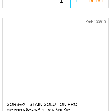
DO
DETAIL
KOŠÍKA
Kód:
100813
SORB®XT STAIN SOLUTION PRO
ROZPRAŠOVAČ 1L S NÁPLŇOU