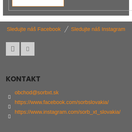
Z
Sledujte náš Facebook
Sledujte náš Instagram
Á
P
Ä
Facebook
Instagram
T
I
KONTAKT
E
obchod
@
sorbxt.sk
https://www.facebook.com/sorbslovakia/
https://www.instagram.com/sorb_xt_slovakia/