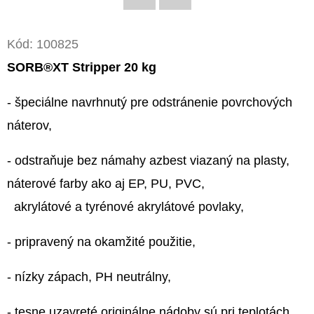
Twitter
Facebook
O
Kód:
100825
D
P
SORB®XT Stripper 20 kg
O
R
- špeciálne navrhnutý pre odstránenie povrchových
Ú
náterov,
Č
A
- odstraňuje bez námahy azbest viazaný na plasty,
M
náterové farby ako aj EP, PU, PVC,
E
akrylátové a tyrénové akrylátové povlaky,
- pripravený na okamžité použitie,
SORB®XT
STAIN
SOLUTION
- nízky zápach, PH neutrálny,
PRO
ECO
ROZPRAŠOVAČ
- tesne uzavreté originálne nádoby sú pri teplotách