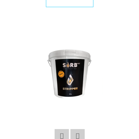
E
T
E
N
Á
J
S
Ť
?
HĽADAŤ