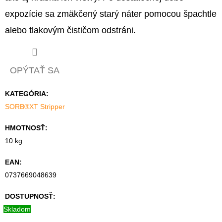
expozície sa zmäkčený starý náter pomocou špachtle
alebo tlakovým čističom odstráni.
OPÝTAŤ SA
KATEGÓRIA
:
SORB®XT Stripper
HMOTNOSŤ
:
10 kg
EAN
:
0737669048639
DOSTUPNOSŤ:
Skladom