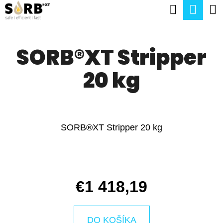
K
Hľadať
Nák
Prejsť
O
na
Späť
Späť
koší
Š
obsah
SORB®XT Stripper
Í
Č
K
20 kg
O
P
O
T
SORB®XT Stripper 20 kg
R
E
B
€1 418,19
U
J
DO KOŠÍKA