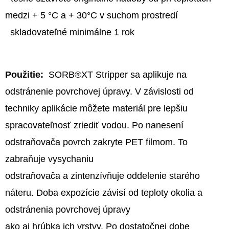
1L
S
medzi + 5 °C a + 30°C v suchom prostredí
NÁPLŇOU
skladovateľné minimálne 1 rok
€36,90
Použitie:
SORB®XT Stripper sa aplikuje na
odstránenie povrchovej úpravy. V závislosti od
techniky aplikácie môžete materiál pre lepšiu
spracovateľnosť zriediť vodou. Po nanesení
odstraňovača povrch zakryte PET filmom. To
zabraňuje vysychaniu
odstraňovača a zintenzívňuje oddelenie starého
náteru. Doba expozície závisí od teploty okolia a
odstránenia povrchovej úpravy
ako aj hrúbka ich vrstvy. Po dostatočnej dobe