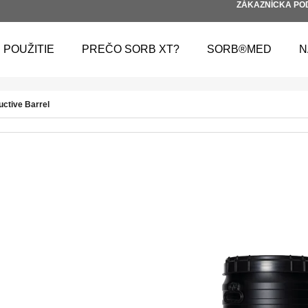
ZÁKAZNÍCKA PO
POUŽITIE
PREČO SORB XT?
SORB®MED
N
 POTREBUJETE NÁJSŤ?
tive Barrel
HĽADAŤ
ODPORÚČAME