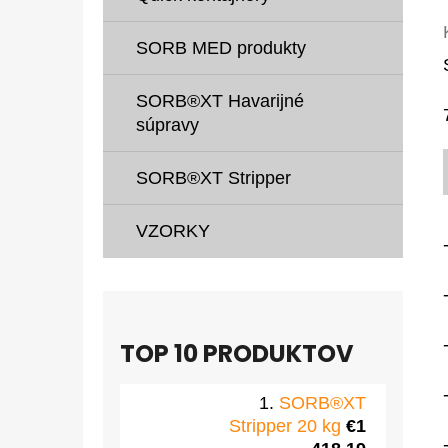
SORB MED produkty
SORB®XT Havarijné
súpravy
SORB®XT Stripper
VZORKY
TOP 10 PRODUKTOV
SORB®XT
Stripper 20 kg
€1