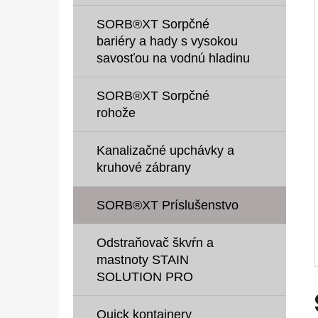
E
L
SORB®XT Sorpčné
bariéry a hady s vysokou
SORB®XT STRIPPER 20 KG
savosťou na vodnú hladinu
€1 418,19
SORB®XT Sorpčné
rohože
Kanalizačné upchávky a
kruhové zábrany
SORB®XT Príslušenstvo
Odstraňovač škvŕn a
mastnoty STAIN
SOLUTION PRO
Quick kontajnery