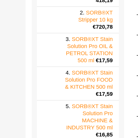
418,19
SORB®XT
Stripper 10 kg
€720,78
SORB®XT Stain
Solution Pro OIL &
PETROL STATION
500 ml
€17,59
SORB®XT Stain
Solution Pro FOOD
& KITCHEN 500 ml
€17,59
SORB®XT Stain
Solution Pro
MACHINE &
INDUSTRY 500 ml
€16,85