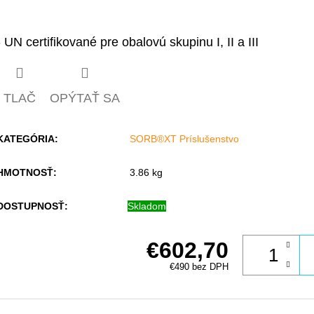
- UN certifikované pre obalovú skupinu I, II a III
TLAČ
OPÝTAŤ SA
KATEGÓRIA
:
SORB®XT Príslušenstvo
HMOTNOSŤ
:
3.86 kg
DOSTUPNOSŤ:
Skladom
€602,70
€490 bez DPH