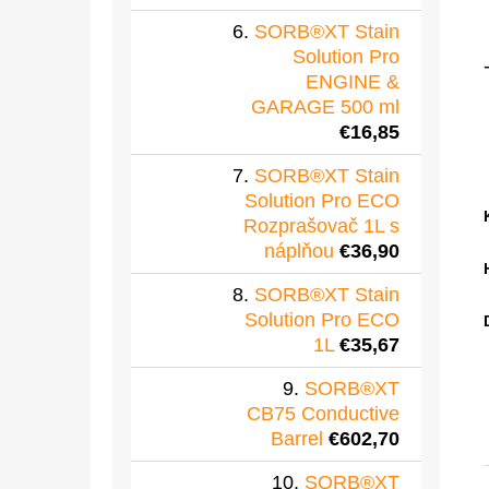
SORB®XT Stain
Solution Pro
ENGINE &
GARAGE 500 ml
€16,85
SORB®XT Stain
Solution Pro ECO
Rozprašovač 1L s
náplňou
€36,90
SORB®XT Stain
Solution Pro ECO
1L
€35,67
SORB®XT
CB75 Conductive
Barrel
€602,70
SORB®XT