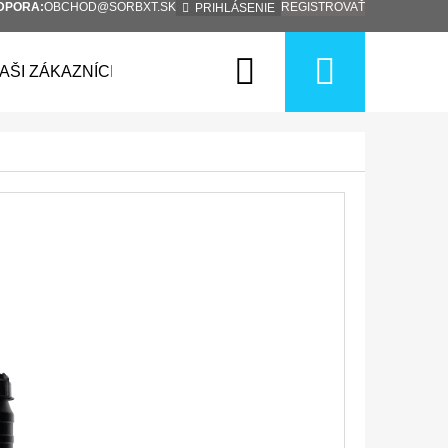
DPORA:
OBCHOD@SORBXT.SK
REGISTROVAŤ
PRIHLÁSENIE
Hľadať
Nákup
AŠI ZÁKAZNÍCI
KONTAKTY
BLOG
OCHR
košík
Nasledujúce