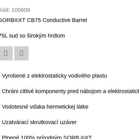
Kód:
100609
SORB®XT CB75 Conductive Barrel
75L sud so širokým hrdlom
Twitter
Facebook
- Vyrobené z elektrostaticky vodivého plastu
- Chráni citlivé komponenty pred nábojom a elektrostat
- Vodotesné vďaka hermetickej látke
- Uzatvárací skrutkovací uzáver
- Plnené 100% prírodným SORB ®XT