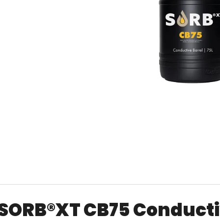
SORB®XT STRIPPER 10 KG
SORB®XT STAI
& PETROL STAT
€720,78
€17,59
SORB®XT CB75 Conducti