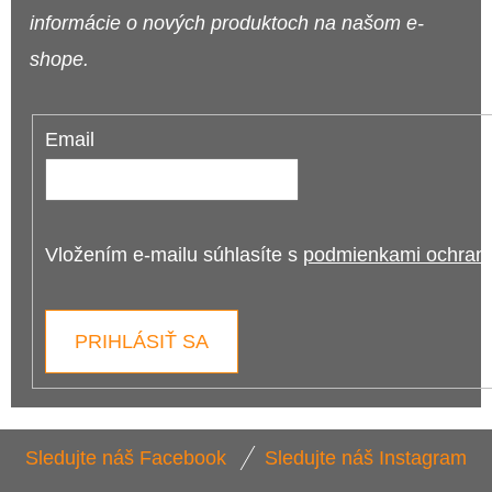
informácie o nových produktoch na našom e-
shope.
Email
Vložením e-mailu súhlasíte s 
podmienkami ochrany
PRIHLÁSIŤ SA
Z
Sledujte náš Facebook
Sledujte náš Instagram
Á