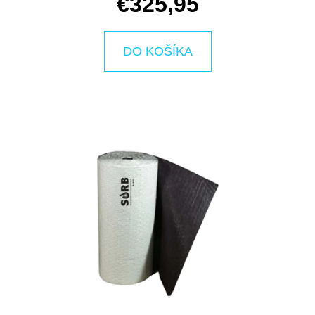
E
€325,95
T
E
DO KOŠÍKA
N
Á
J
S
Ť
?
HĽADAŤ