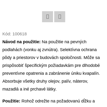
O
D
P
Twitter
Facebook
O
Kód:
100618
R
Ú
Návod na použitie:
Na použitie na pevných
Č
podlahách (vonku aj zvnútra). Selektívna ochrana
A
pôdy a priestorov v budovách spoločnosti. Môže sa
M
E
prispôsobiť špecifickým požiadavkám pre dlhodobé
preventívne opatrenia a zabránenie úniku kvapalín.
Absorbuje všetky druhy olejov, palív, náterov,
SORB®XT
STRIPPER
mazadlá a iné prchavé látky.
20
KG
Použitie:
Rohož odrežte na požadovanú dĺžku a
€1