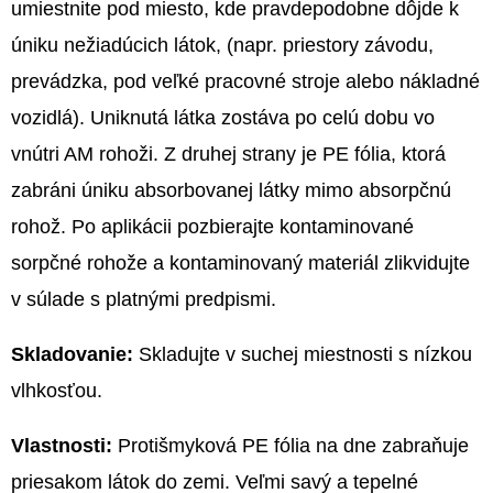
418,19
umiestnite pod miesto, kde pravdepodobne dôjde k
úniku nežiadúcich látok, (napr. priestory závodu,
prevádzka, pod veľké pracovné stroje alebo nákladné
vozidlá). Uniknutá látka zostáva po celú dobu vo
vnútri AM rohoži. Z druhej strany je PE fólia, ktorá
zabráni úniku absorbovanej látky mimo absorpčnú
rohož. Po aplikácii pozbierajte kontaminované
sorpčné rohože a kontaminovaný materiál zlikvidujte
v súlade s platnými predpismi.
Skladovanie:
Skladujte v suchej miestnosti s nízkou
vlhkosťou.
Vlastnosti:
Protišmyková PE fólia na dne zabraňuje
priesakom látok do zemi. Veľmi savý a tepelné