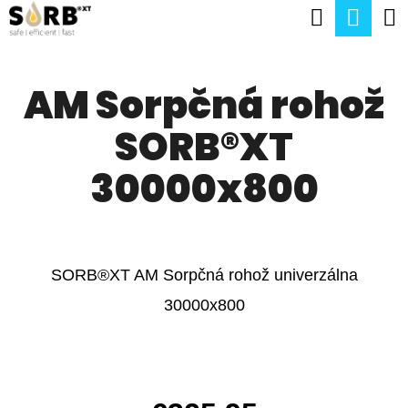
K
Hľadať
Nák
Prejsť
O
na
Späť
Späť
koší
Š
obsah
AM Sorpčná rohož
Í
Č
K
SORB®XT
O
P
30000x800
O
T
R
SORB®XT AM Sorpčná rohož univerzálna
E
30000x800
B
U
J