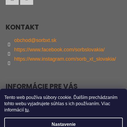
Ä
Facebook
Instagram
T
I
KONTAKT
E
obchod
@
sorbxt.sk
https://www.facebook.com/sorbslovakia/
https://www.instagram.com/sorb_xt_slovakia/
INFORMÁCIE PRE VÁS
Tento web používa súbory cookie. Ďalším prechádzaním
Obchodné podmienky
tohto webu vyjadrujete súhlas s ich používaním. Viac
Podmienky ochrany osobných údajov
informácií
tu
.
Nastavenie