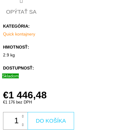
OPÝTAŤ SA
O
D
KATEGÓRIA
:
P
Quick kontajnery
O
R
HMOTNOSŤ
:
Ú
2.9 kg
Č
A
DOSTUPNOSŤ:
M
Skladom
E
€1 446,48
€1 176 bez DPH
SORB®XT
CB75
CONDUCTIVE
DO KOŠÍKA
BARREL
€602,70