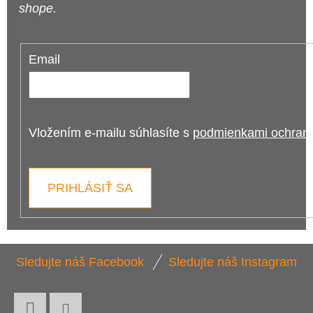
shope.
Email
Vložením e-mailu súhlasíte s 
podmienkami ochrany
PRIHLÁSIŤ SA
Z
Sledujte náš Facebook
Sledujte náš Instagram
Á
P