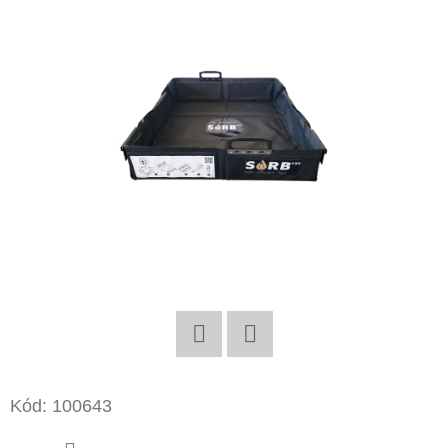
E
T
E
N
Á
J
S
Ť
?
Twitter
Facebook
HĽADAŤ
Kód:
100643