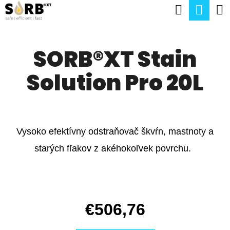
K
Hľadať
Nák
Prejsť
O
na
Späť
Späť
koší
Š
obsah
SORB®XT Stain
Í
Č
K
Solution Pro 20L
O
P
O
T
Vysoko efektívny odstraňovač škvŕn, mastnoty a
R
starých fľakov z akéhokoľvek povrchu.
E
B
U
€506,76
J