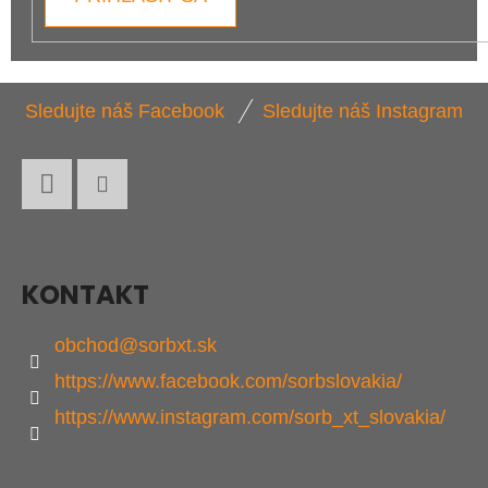
Z
Sledujte náš Facebook
Sledujte náš Instagram
Á
P
Ä
Facebook
Instagram
T
I
KONTAKT
E
obchod
@
sorbxt.sk
https://www.facebook.com/sorbslovakia/
https://www.instagram.com/sorb_xt_slovakia/