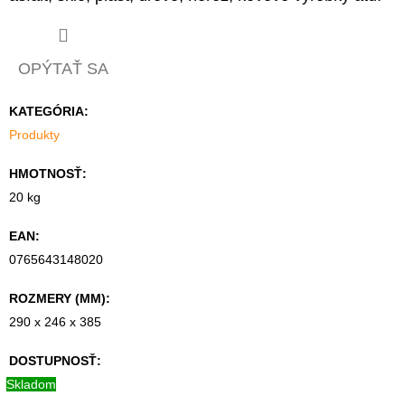
418,19
OPÝTAŤ SA
KATEGÓRIA
:
Produkty
HMOTNOSŤ
:
20 kg
EAN
:
0765643148020
ROZMERY (MM)
:
290 x 246 x 385
DOSTUPNOSŤ:
Skladom