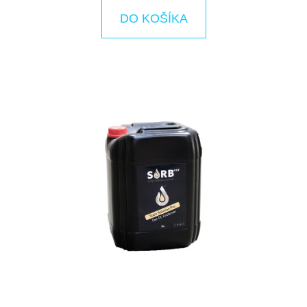
E
DO KOŠÍKA
T
E
N
Á
J
S
Ť
?
HĽADAŤ