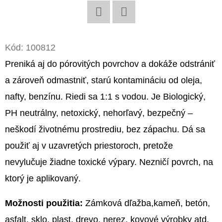
O
Twitter
Facebook
D
P
Kód:
100812
O
Preniká aj do pórovitých
povrchov
a dokáže odstrániť
R
a zároveň odmastniť, starú kontamináciu od oleja,
Ú
nafty, benzínu.
Riedi sa 1:1 s vodou. Je Biologický,
Č
A
PH neutrálny, netoxický, nehorľavý
, bezpečný –
M
neškodí životnému
prostrediu
, bez zápachu. Dá sa
E
použiť aj v uzavretých priestoroch, pretože
nevylučuje žiadne toxické
výpary
. Nezničí povrch, na
SORB®XT
ktorý je aplikovaný.
STRIPPER
20
KG
Možnosti použitia:
Zámková dľažba,kameň, betón,
€1
asfalt, sklo, plast, drevo, nerez, kovové výrobky atd.